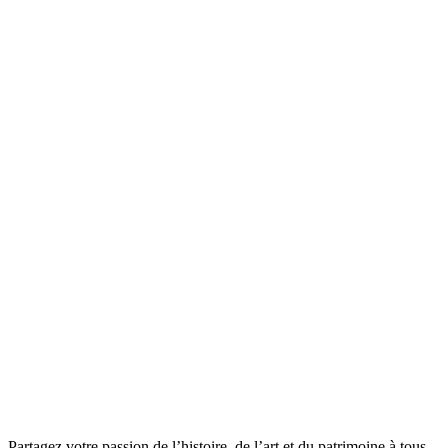
Partagez votre passion de l’histoire, de l’art et du patrimoine à tous