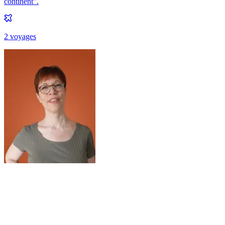
continent”.
2
voyage
s