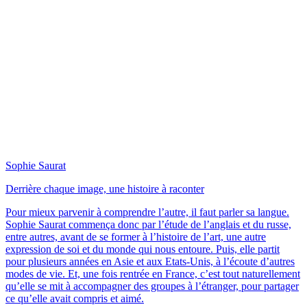
Sophie Saurat
Derrière chaque image, une histoire à raconter
Pour mieux parvenir à comprendre l’autre, il faut parler sa langue.
Sophie Saurat commença donc par l’étude de l’anglais et du russe,
entre autres, avant de se former à l’histoire de l’art, une autre
expression de soi et du monde qui nous entoure. Puis, elle partit
pour plusieurs années en Asie et aux Etats-Unis, à l’écoute d’autres
modes de vie. Et, une fois rentrée en France, c’est tout naturellement
qu’elle se mit à accompagner des groupes à l’étranger, pour partager
ce qu’elle avait compris et aimé.