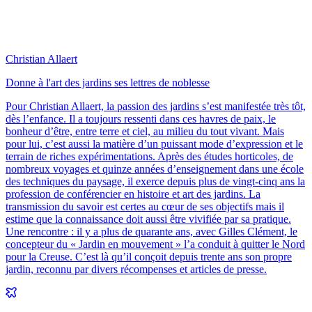
Christian Allaert
Donne à l'art des jardins ses lettres de noblesse
Pour Christian Allaert, la passion des jardins s’est manifestée très tôt,
dès l’enfance. Il a toujours ressenti dans ces havres de paix, le
bonheur d’être, entre terre et ciel, au milieu du tout vivant. Mais
pour lui, c’est aussi la matière d’un puissant mode d’expression et le
terrain de riches expérimentations. Après des études horticoles, de
nombreux voyages et quinze années d’enseignement dans une école
des techniques du paysage, il exerce depuis plus de vingt-cinq ans la
profession de conférencier en histoire et art des jardins. La
transmission du savoir est certes au cœur de ses objectifs mais il
estime que la connaissance doit aussi être vivifiée par sa pratique.
Une rencontre : il y a plus de quarante ans, avec Gilles Clément, le
concepteur du « Jardin en mouvement » l’a conduit à quitter le Nord
pour la Creuse. C’est là qu’il conçoit depuis trente ans son propre
jardin, reconnu par divers récompenses et articles de presse.