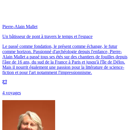
Pierre-Alain Mallet
Un bâtisseur de pont à travers le temps et l'espace
Le passé comme fondation, le présent comme échange, le futur
comme horizon. Passionné d'archéologie depuis l'enfance, Pierre-
Alain Mallet a passé tous ses étés sur des chantiers de fouilles depuis
l'âge de 16 ans, du sud de la France à Paris et jusqu'à l'île de Délos.
Mais il nourrit également une passion pour la littérature de science-
fiction et pour l'art notamment l'impressionnisme.
4
voyage
s