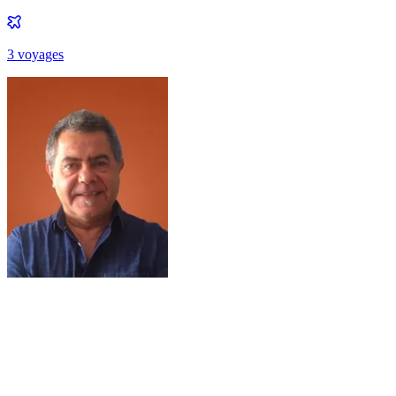
3
voyage
s