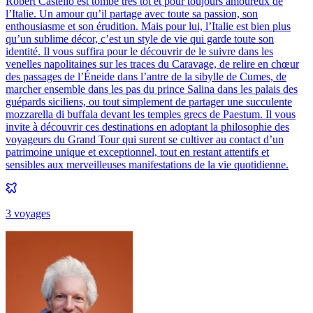
Robert Castello est tombé très tôt et pour toujours amoureux de
l’Italie. Un amour qu’il partage avec toute sa passion, son
enthousiasme et son érudition. Mais pour lui, l’Italie est bien plus
qu’un sublime décor, c’est un style de vie qui garde toute son
identité. Il vous suffira pour le découvrir de le suivre dans les
venelles napolitaines sur les traces du Caravage, de relire en chœur
des passages de l’Éneide dans l’antre de la sibylle de Cumes, de
marcher ensemble dans les pas du prince Salina dans les palais des
guépards siciliens, ou tout simplement de partager une succulente
mozzarella di buffala devant les temples grecs de Paestum. Il vous
invite à découvrir ces destinations en adoptant la philosophie des
voyageurs du Grand Tour qui surent se cultiver au contact d’un
patrimoine unique et exceptionnel, tout en restant attentifs et
sensibles aux merveilleuses manifestations de la vie quotidienne.
3
voyage
s