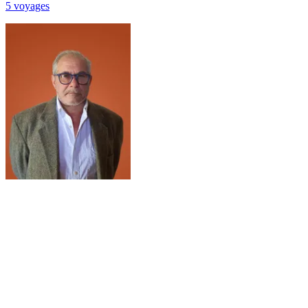
5
voyage
s