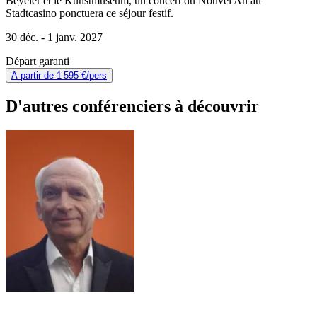
Beyeler et le Kunstmuseum, un concert du Nouvel An au
Stadtcasino ponctuera ce séjour festif.
30 déc. -
1 janv. 2027
Départ garanti
A partir de
1 595 €
/pers
D'autres conférenciers à
découvrir