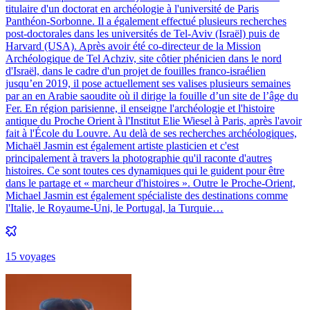
titulaire d'un doctorat en archéologie à l'université de Paris
Panthéon-Sorbonne. Il a également effectué plusieurs recherches
post-doctorales dans les universités de Tel-Aviv (Israël) puis de
Harvard (USA). Après avoir été co-directeur de la Mission
Archéologique de Tel Achziv, site côtier phénicien dans le nord
d'Israël, dans le cadre d'un projet de fouilles franco-israélien
jusqu’en 2019, il pose actuellement ses valises plusieurs semaines
par an en Arabie saoudite où il dirige la fouille d’un site de l’âge du
Fer. En région parisienne, il enseigne l'archéologie et l'histoire
antique du Proche Orient à l'Institut Elie Wiesel à Paris, après l'avoir
fait à l'École du Louvre. Au delà de ses recherches archéologiques,
Michaël Jasmin est également artiste plasticien et c'est
principalement à travers la photographie qu'il raconte d'autres
histoires. Ce sont toutes ces dynamiques qui le guident pour être
dans le partage et « marcheur d'histoires ». Outre le Proche-Orient,
Michael Jasmin est également spécialiste des destinations comme
l'Italie, le Royaume-Uni, le Portugal, la Turquie…
15
voyage
s