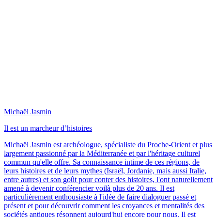
Michaël Jasmin
Il est un marcheur d’histoires
Michaël Jasmin est archéologue, spécialiste du Proche-Orient et plus
largement passionné par la Méditerranée et par l'héritage culturel
commun qu'elle offre. Sa connaissance intime de ces régions, de
leurs histoires et de leurs mythes (Israël, Jordanie, mais aussi Italie,
entre autres) et son goût pour conter des histoires, l'ont naturellement
amené à devenir conférencier voilà plus de 20 ans. Il est
particulièrement enthousiaste à l'idée de faire dialoguer passé et
présent et pour découvrir comment les croyances et mentalités des
sociétés antiques résonnent aujourd'hui encore pour nous. Il est