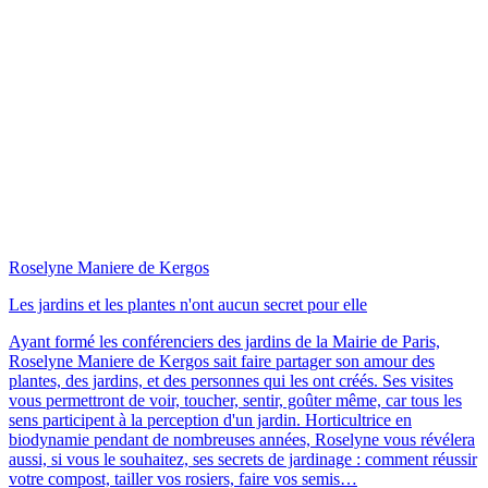
Roselyne Maniere de Kergos
Les jardins et les plantes n'ont aucun secret pour elle
Ayant formé les conférenciers des jardins de la Mairie de Paris,
Roselyne Maniere de Kergos sait faire partager son amour des
plantes, des jardins, et des personnes qui les ont créés. Ses visites
vous permettront de voir, toucher, sentir, goûter même, car tous les
sens participent à la perception d'un jardin. Horticultrice en
biodynamie pendant de nombreuses années, Roselyne vous révélera
aussi, si vous le souhaitez, ses secrets de jardinage : comment réussir
votre compost, tailler vos rosiers, faire vos semis…