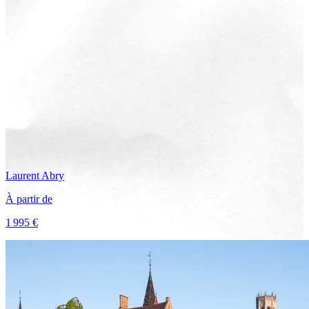
Laurent
Abry
À partir de
1 995 €
Voir le voyage