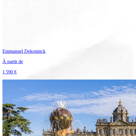
Emmanuel
Dekoninck
À partir de
1 590 €
Voir le voyage