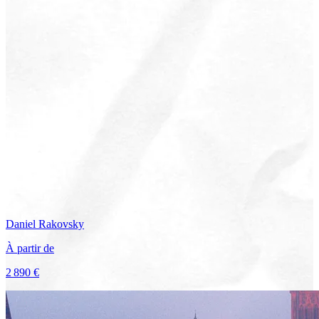
Daniel
Rakovsky
À partir de
2 890 €
Voir le voyage