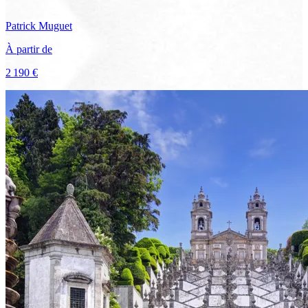
Patrick
Muguet
À partir de
2 190 €
Voir le voyage