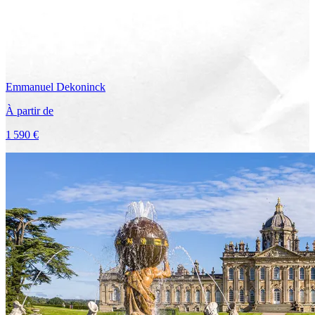
Emmanuel
Dekoninck
À partir de
1 590 €
Voir le voyage