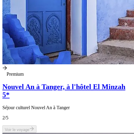
Premium
Nouvel An à Tanger, à l'hôtel El Minzah
5*
Séjour culturel Nouvel An à Tanger
2
/5
Voir le voyage