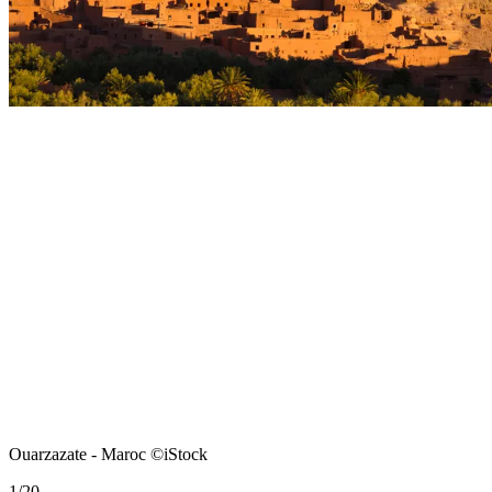
Ouarzazate - Maroc ©iStock
1
/
20