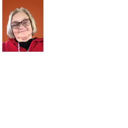
traditionnelles rythment cette immersion au plus près de l’âme
polynésienne.