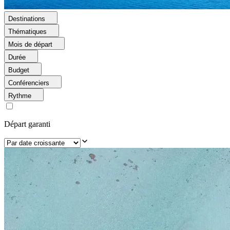
Destinations
Thématiques
Mois de départ
Durée
Budget
Conférenciers
Rythme
Départ garanti