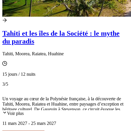
Tahiti et les îles de la Société : le mythe
du paradis
Tahiti, Moorea, Raiatea, Huahine
15 jours / 12 nuits
3
/5
Un voyage au cœur de la Polynésie française, à la découverte de
Tahiti, Moorea, Raiatea et Huahine, entre paysages d’exception et
héritage culturel. De Gauguin à Stevenson, ce circuit évoque les
Voir plus
grands regards portés sur ces îles, tout en explorant leurs traditions :
musée de Tahiti, monoï, perles et marae de Taputapuatea
11 mars 2027 - 25 mars 2027
(UNESCO). Lagons translucides, jardins de corail, excursion à
Tahaa "l'île vanille", safaris en 4x4 et soirées de danses