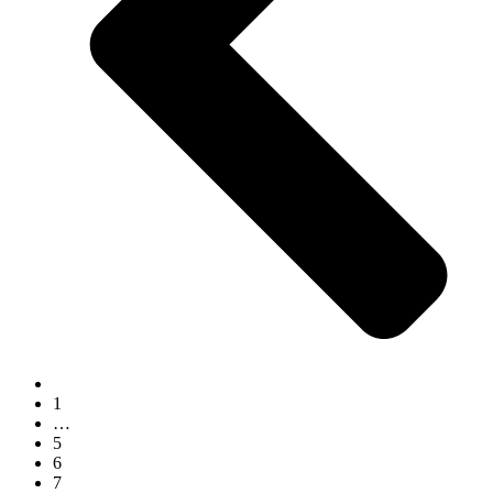
1
…
5
6
7