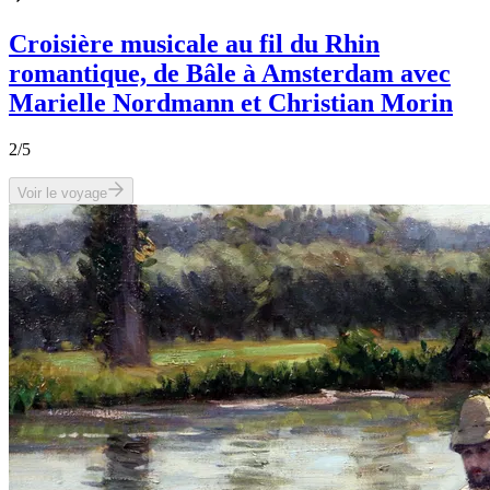
Croisière musicale au fil du Rhin
romantique, de Bâle à Amsterdam avec
Marielle Nordmann et Christian Morin
2
/5
Voir le voyage