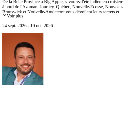
De la Belle Province à Big Apple, savourez l'été indien en croisière
à bord de l'Azamara Journey. Québec, Nouvelle-Ecosse, Nouveau-
Brunswick et Nouvelle-Angleterre vous dévoilent leurs secrets et
Voir plus
traditions au fil de l'eau. Immersion dans la culture Innue et dans la
forêt boréale à la découverte de l'"okwari". Visite de la centrale
24 sept. 2026 - 10 oct. 2026
hydroélectrique Jean-Lesage. Découverte de la baie de Fundy,
Lunenburg, classé à l'UNESCO, Halifax, Martha's Vineyard,
Concord, Boston et New York.