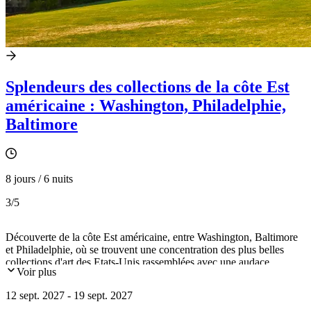
Splendeurs des collections de la côte Est
américaine : Washington, Philadelphie,
Baltimore
8 jours / 6 nuits
3
/5
Découverte de la côte Est américaine, entre Washington, Baltimore
et Philadelphie, où se trouvent une concentration des plus belles
collections d'art des Etats-Unis rassemblées avec une audace
Voir plus
étonnante par leurs fondateurs, collectionneurs visionnaires issus de
grandes familles industrielles. Un parcours à la découverte des
12 sept. 2027 - 19 sept. 2027
origines de la peinture moderne.