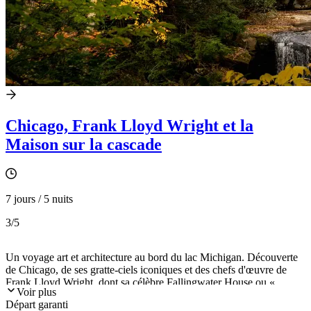
Chicago, Frank Lloyd Wright et la
Maison sur la cascade
7 jours / 5 nuits
3
/5
Un voyage art et architecture au bord du lac Michigan. Découverte
de Chicago, de ses gratte-ciels iconiques et des chefs d'œuvre de
Frank Lloyd Wright, dont sa célèbre Fallingwater House ou «
Voir plus
Maison sur la cascade » en Pennsylvanie. Sans oublier les riches
Départ garanti
collections de l'Art Institute of Chicago, une montée au sommet de