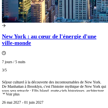
New York : au cœur de l'énergie d'une
ville-monde
7 jours / 5 nuits
3
/5
Séjour culturel à la découverte des incontournables de New York.
De Manhattan à Brooklyn, c'est l'histoire mythique de New York qui
vous sera retracée : Ellis Island, gratte-ciels historiques, architecture
Voir plus
iconique, collections d'art des plus prestigieux musées newyorkais,
sans oublier le grand melting-pot qui constitue l'identité et la richesse
26 mai 2027 - 01 juin 2027
de cette ville…