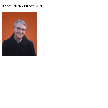
la Willis Tower, et croisière architecture sur Chicago River.
02 oct. 2026 - 08 oct. 2026