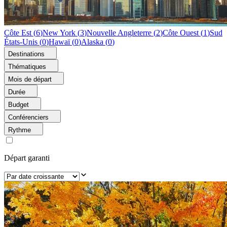
Côte Est
(
6
)
New York
(
3
)
Nouvelle Angleterre
(
2
)
Côte Ouest
(
1
)
Sud
États-Unis
(
0
)
Hawaï
(
0
)
Alaska
(
0
)
Destinations
Thématiques
Mois de départ
Durée
Budget
Conférenciers
Rythme
Départ garanti