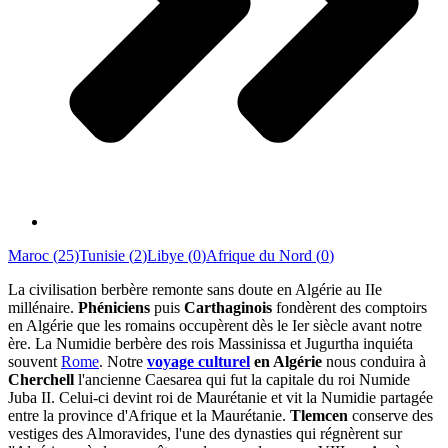
Maroc
(
25
)
Tunisie
(
2
)
Libye
(
0
)
Afrique du Nord
(
0
)
La civilisation berbère remonte sans doute en Algérie au IIe
millénaire.
Phéniciens
puis
Carthaginois
fondèrent des comptoirs
en Algérie que les romains occupèrent dès le Ier siècle avant notre
ère. La Numidie berbère des rois Massinissa et Jugurtha inquiéta
souvent
Rome
. Notre
voyage culturel
en Algérie
nous conduira à
Cherchell
l'ancienne Caesarea qui fut la capitale du roi Numide
Juba II. Celui-ci devint roi de Maurétanie et vit la Numidie partagée
entre la province d'Afrique et la Maurétanie.
Tlemcen
conserve des
vestiges des Almoravides, l'une des dynasties qui régnèrent sur