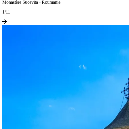
Monastère Sucevita - Roumanie
1
/
11