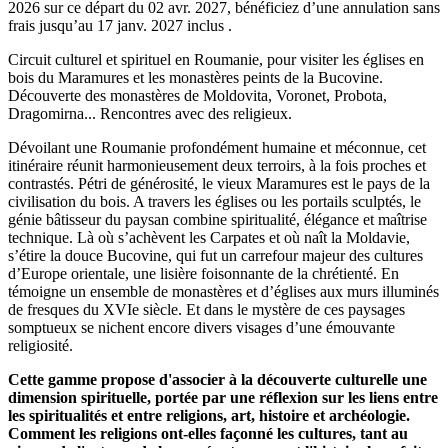
2026
sur ce départ du
02 avr. 2027
, bénéficiez d’une annulation sans
frais jusqu’au
17 janv. 2027
inclus .
Circuit culturel et spirituel en Roumanie, pour visiter les églises en
bois du Maramures et les monastères peints de la Bucovine.
Découverte des monastères de Moldovita, Voronet, Probota,
Dragomirna... Rencontres avec des religieux.
Dévoilant une Roumanie profondément humaine et méconnue, cet
itinéraire réunit harmonieusement deux terroirs, à la fois proches et
contrastés. Pétri de générosité, le vieux Maramures est le pays de la
civilisation du bois. A travers les églises ou les portails sculptés, le
génie bâtisseur du paysan combine spiritualité, élégance et maîtrise
technique. Là où s’achèvent les Carpates et où naît la Moldavie,
s’étire la douce Bucovine, qui fut un carrefour majeur des cultures
d’Europe orientale, une lisière foisonnante de la chrétienté. En
témoigne un ensemble de monastères et d’églises aux murs illuminés
de fresques du XVIe siècle. Et dans le mystère de ces paysages
somptueux se nichent encore divers visages d’une émouvante
religiosité.
Cette gamme propose d'associer à la découverte culturelle une
dimension spirituelle, portée par une réflexion sur les liens entre
les spiritualités et entre religions, art, histoire et archéologie.
Comment les religions ont-elles façonné les cultures, tant au