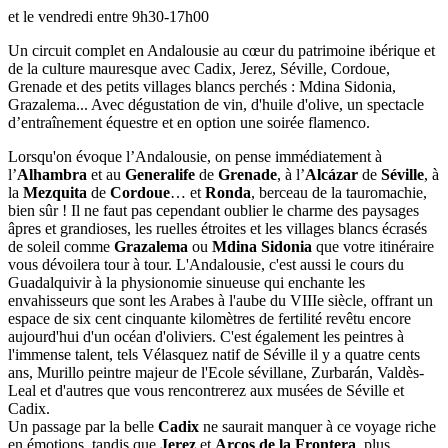
et le vendredi entre 9h30-17h00
Un circuit complet en Andalousie au cœur du patrimoine ibérique et
de la culture mauresque avec Cadix, Jerez, Séville, Cordoue,
Grenade et des petits villages blancs perchés : Mdina Sidonia,
Grazalema... Avec dégustation de vin, d'huile d'olive, un spectacle
d’entraînement équestre et en option une soirée flamenco.
Lorsqu'on évoque l’Andalousie, on pense immédiatement à
l’
Alhambra
et au
Generalife
de
Grenade
, à l’
Alcázar
de
Séville
, à
la
Mezquita
de
Cordoue
… et
Ronda
, berceau de la tauromachie,
bien sûr ! Il ne faut pas cependant oublier le charme des paysages
âpres et grandioses, les ruelles étroites et les villages blancs écrasés
de soleil comme
Grazalema
ou
Mdina Sidonia
que votre itinéraire
vous dévoilera tour à tour. L'Andalousie, c'est aussi le cours du
Guadalquivir à la physionomie sinueuse qui enchante les
envahisseurs que sont les Arabes à l'aube du VIIIe siècle, offrant un
espace de six cent cinquante kilomètres de fertilité revêtu encore
aujourd'hui d'un océan d'oliviers. C'est également les peintres à
l'immense talent, tels Vélasquez natif de Séville il y a quatre cents
ans, Murillo peintre majeur de l'Ecole sévillane, Zurbarán, Valdès-
Leal et d'autres que vous rencontrerez aux musées de Séville et
Cadix.
Un passage par la belle
Cadix
ne saurait manquer à ce voyage riche
en émotions, tandis que
Jerez
et
Arcos de la Frontera
, plus