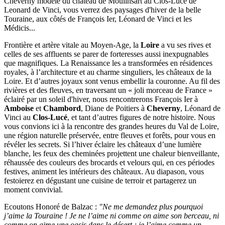
Cheverny modèle du château de Moulinsart au Clos-Lucé de
Leonard de Vinci, vous verrez des paysages d'hiver de la belle
Touraine, aux côtés de François Ier, Léonard de Vinci et les
Médicis...
Frontière et artère vitale au Moyen-Age, la
Loire
a vu ses rives et
celles de ses affluents se parer de forteresses aussi inexpugnables
que magnifiques. La Renaissance les a transformées en résidences
royales, à l’architecture et au charme singuliers, les châteaux de la
Loire. Et d’autres joyaux sont venus embellir la couronne. Au fil des
rivières et des fleuves, en traversant un « joli morceau de France »
éclairé par un soleil d'hiver, nous rencontrerons François Ier à
Amboise
et
Chambord
, Diane de Poitiers à
Cheverny
, Léonard de
Vinci au
Clos-Lucé
, et tant d’autres figures de notre histoire. Nous
vous convions ici à la rencontre des grandes heures du Val de Loire,
une région naturelle préservée, entre fleuves et forêts, pour vous en
révéler les secrets. Si l’hiver éclaire les châteaux d’une lumière
blanche, les feux des cheminées projettent une chaleur bienveillante,
réhaussée des couleurs des brocards et velours qui, en ces périodes
festives, animent les intérieurs des châteaux. Au diapason, vous
festoierez en dégustant une cuisine de terroir et partagerez un
moment convivial.
Ecoutons Honoré de Balzac :
"Ne me demandez plus pourquoi
j’aime la Touraine ! Je ne l’aime ni comme on aime son berceau, ni
comme on aime une oasis dans le désert ; je l’aime comme un