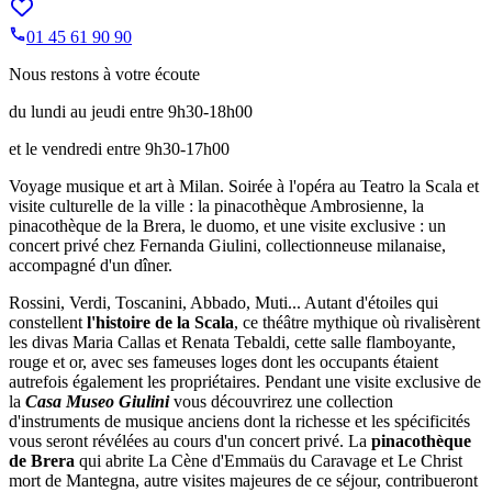
01 45 61 90 90
Nous restons à votre écoute
du lundi au jeudi entre 9h30-18h00
et le vendredi entre 9h30-17h00
Voyage musique et art à Milan. Soirée à l'opéra au Teatro la Scala et
visite culturelle de la ville : la pinacothèque Ambrosienne, la
pinacothèque de la Brera, le duomo, et une visite exclusive : un
concert privé chez Fernanda Giulini, collectionneuse milanaise,
accompagné d'un dîner.
Rossini, Verdi, Toscanini, Abbado, Muti... Autant d'étoiles qui
constellent
l'histoire de la Scala
, ce théâtre mythique où rivalisèrent
les divas Maria Callas et Renata Tebaldi, cette salle flamboyante,
rouge et or, avec ses fameuses loges dont les occupants étaient
autrefois également les propriétaires. Pendant une visite exclusive de
la
Casa Museo Giulini
vous découvrirez une collection
d'instruments de musique anciens dont la richesse et les spécificités
vous seront révélées au cours d'un concert privé. La
pinacothèque
de Brera
qui abrite La Cène d'Emmaüs du Caravage et Le Christ
mort de Mantegna, autre visites majeures de ce séjour, contribueront