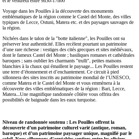
et le vendredi entre 9h30-17h00
Voyage dans les Pouilles à la découverte des monuments
emblématiques de la région comme le Castel del Monte, des villes
typiques de Lecce, Ostuni, Matera etc. et des paysages sauvages de
la région.
Nichées dans le talon de la "botte italienne", les Pouilles ont su
préserver leur authenticité. Elles recèlent pourtant un patrimoine
d’une rare richesse : vestiges des cités grecques et sites médiévaux,
dont le fameux Castel del Monte ; basiliques romanes et cathédrales
baroques ; sans oublier les charmants "trulli", petites maisons
blanchies à la chaux qui émaillent le paysage... Les Pouilles restent
une terre d’étonnement et d’enchantement. Ce circuit à pied
sillonnera des sites inscrits au patrimoine mondial de l’UNESCO,
comme Matera et le Castel del Monte et vous emmènera à la
découverte des villes emblématiques de la région : Bari, Lecce,
Matera...Une magnifique randonnée côtière vous offrira des
possibilités de baignade dans les eaux turquoise.
Niveau de randonnée soutenu : Les Pouilles offrent la
découverte d’un patrimoine culturel varié (antique, roman,
baroque) et d’un patrimoine paysager unique, magnifié par le
soleil. Nous sillonnons d’agréables sentiers entre les oliviers