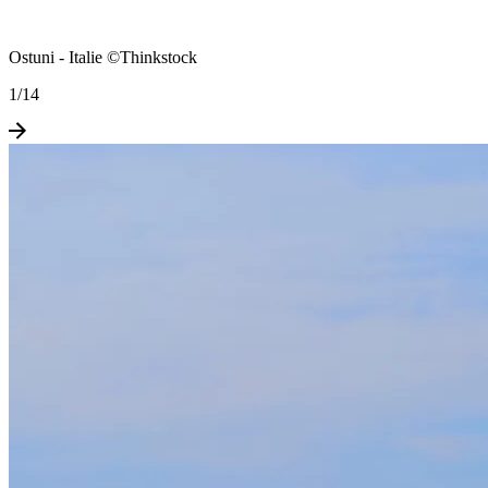
Ostuni - Italie ©Thinkstock
1
/
14