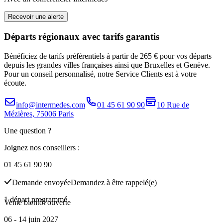
Recevoir une alerte
Départs régionaux avec tarifs garantis
Bénéficiez de tarifs préférentiels à partir de 265 € pour vos départs
depuis les grandes villes françaises ainsi que Bruxelles et Genève.
Pour un conseil personnalisé, notre Service Clients est à votre
écoute.
info@intermedes.com
01 45 61 90 90
10 Rue de
Mézières, 75006 Paris
Une question ?
Joignez nos conseillers :
01 45 61 90 90
Demande envoyée
Demandez à être rappelé(e)
1 départ programmé
Vente bientôt ouverte
06 - 14 juin 2027