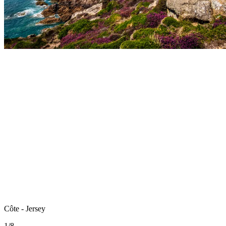
Côte - Jersey
1
/
8