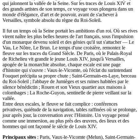
qui jalonnent la vallée de la Seine. Sur les traces de Louis XIV et
des grands artistes de son temps, ce voyage vous plongera dans un
monde d'élégance, d'art et de pouvoir, avant de s'achever à
Versailles, symbole absolu du règne du Roi-Soleil.
Il fut un temps où la Seine portait les ambitions d'un roi. Où ses rives
virent naître les plus belles heures de l'art français, sous l'impulsion
d'un monarque devenu soleil et des génies qu'il sut s'attacher — Le
Vau, Le Nôtre, Le Brun. Le temps d'une croisière, remontez le
fleuve sur les traces du Grand Siècle. De Paris, où le Palais-Royal
de Richelieu vit grandir le jeune Louis XIV, jusqu'à Versailles,
apogée de la monarchie absolue, chaque escale est une page
d'histoire qui s'ouvre : Vaux-le-Vicomte, où l'éclat du surintendant
Fouquet précipita sa propre chute ; Saint-Germain-en-Laye, berceau
du Roi-Soleil ; l'abbaye de Jumièges et ses ruines habitées par le
silence bénédictin ; Rouen et son Vieux quartier aux maisons à
colombages ; La Roche-Guyon, sentinelle de pierre veillant sur la
vallée.
Entre deux escales, le fleuve se fait complice : conférences
privatives, quiétude de la navigation, tables raffinées où se prolonge,
jour après jour, la conversation avec l'Histoire. Un voyage pensé
comme une immersion, au plus près des œuvres, des lieux et des
hommes qui ont façonné le siècle de Louis XIV.
Principaux sites
: Paris, Vaux-le-Vicomte (Melun), Saint-Germain-