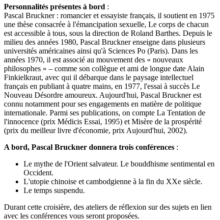
Personnalités présentes à bord
:
Pascal Bruckner : romancier et essayiste français, il soutient en 1975
une thèse consacrée à l'émancipation sexuelle, Le corps de chacun
est accessible à tous, sous la direction de Roland Barthes. Depuis le
milieu des années 1980, Pascal Bruckner enseigne dans plusieurs
universités américaines ainsi qu'à Sciences Po (Paris). Dans les
années 1970, il est associé au mouvement des « nouveaux
philosophes » – comme son collègue et ami de longue date Alain
Finkielkraut, avec qui il débarque dans le paysage intellectuel
français en publiant à quatre mains, en 1977, l'essai à succès Le
Nouveau Désordre amoureux. Aujourd'hui, Pascal Bruckner est
connu notamment pour ses engagements en matière de politique
internationale. Parmi ses publications, on compte La Tentation de
l'innocence (prix Médicis Essai, 1995) et Misère de la prospérité
(prix du meilleur livre d'économie, prix Aujourd'hui, 2002).
A bord, Pascal Bruckner donnera trois conférences
:
Le mythe de l'Orient salvateur. Le bouddhisme sentimental en
Occident.
L'utopie chinoise et cambodgienne à la fin du XXe siècle.
Le temps suspendu.
Durant cette croisière, des ateliers de réflexion sur des sujets en lien
avec les conférences vous seront proposées.