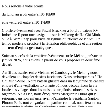
Nous restons à votre écoute
du lundi au jeudi entre 9h30-18h00
et le vendredi entre 9h30-17h00
Croisière événement avec Pascal Bruckner à bord du bateau RV
Indochine II pour une navigation sur le Mékong de Ho Chi Minh-
Ville à Siem Reap pour vivre au rythme du "fleuve de la vie". Un
tempo moderato propice à la réflexion philosophique et une région
au cœur d’enjeux géostratégiques.
Suite au succès de la croisière événement sur le Mékong prévue en
janvier 2026, nous avons le plaisir de vous proposer ce deuxième
départ.
Au fil des escales entre Vietnam et Cambodge, le Mékong nous
dévoilera un chapelet de sites fascinants. Nous embarquerons à Ho
Chi Minh-Ville . Notre bateau glissera dans un labyrinthe de canaux
entouré d'une végétation luxuriante où nous découvrirons la vie
locale des villages dont les maisons sur pilotis colorent les rives
bigarrées. À Sa Đéc, nous évoquerons Marguerite Duras qui y
séjourna dans son enfance, avant d'atteindre la trépidante Saïgon.
Phnom Penh, tout en gardant un parfum colonial, nous fera mieux
comprendre la réalité du Cambodge d'aujourd'hui. Puis nous