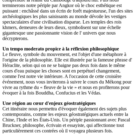
terminerons notre périple par Angkor où le choc esthétique est
puissant : enchâssé dans un écrin de forêt majestueuse, l'un des sites
archéologiques les plus saisissants au monde dévoile les vestiges
spectaculaires d'une civilisation disparue. Les temples des rois
khmers, demeures de leurs dieux, symbolisent sur une échelle
gigantesque une passionnante vision de l' univers que nous
décrypterons.
Un tempo moderato propice à la réflexion philosophique
Le fleuve, symbole du mouvement, est l'objet d'une métaphore à
l'origine de la philosophie. Elle est illustrée par la fameuse phrase d'
Héraclite, selon qui on ne se baigne pas deux fois dans le même
cours d'eau puisque les choses sont en perpétuel changement,
comme l'est notre vie intérieure. A l'occasion de cette croisière
événement, nous vous inviterons à suivre le cours du Mékong pour
vivre au rythme du « fleuve de la vie » et nous en profiterons pour
évoquer à la fois Bouddha, Confucius et les Védas.
Une région au cœur d'enjeux géostratégiques
Cet itinéraire nous permettra d'évoquer également des sujets plus
contemporains, comme les enjeux géostratégiques actuels entre la
Chine, l'Inde et les États-Unis. Un périple passionnant avec Pascal
Bruckner, philosophe, écrivain et essayiste, qui affectionne tout
particulièrement ces contrées où il voyagea plusieurs fois.