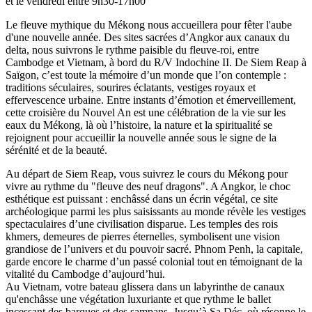
et le vendredi entre 9h30-17h00
Le fleuve mythique du Mékong nous accueillera pour fêter l'aube
d'une nouvelle année. Des sites sacrées d’Angkor aux canaux du
delta, nous suivrons le rythme paisible du fleuve-roi, entre
Cambodge et Vietnam, à bord du R/V Indochine II. De Siem Reap à
Saïgon, c’est toute la mémoire d’un monde que l’on contemple :
traditions séculaires, sourires éclatants, vestiges royaux et
effervescence urbaine. Entre instants d’émotion et émerveillement,
cette croisière du Nouvel An est une célébration de la vie sur les
eaux du Mékong, là où l’histoire, la nature et la spiritualité se
rejoignent pour accueillir la nouvelle année sous le signe de la
sérénité et de la beauté.
Au départ de Siem Reap, vous suivrez le cours du Mékong pour
vivre au rythme du "fleuve des neuf dragons". A Angkor, le choc
esthétique est puissant : enchâssé dans un écrin végétal, ce site
archéologique parmi les plus saisissants au monde révèle les vestiges
spectaculaires d’une civilisation disparue. Les temples des rois
khmers, demeures de pierres éternelles, symbolisent une vision
grandiose de l’univers et du pouvoir sacré. Phnom Penh, la capitale,
garde encore le charme d’un passé colonial tout en témoignant de la
vitalité du Cambodge d’aujourd’hui.
Au Vietnam, votre bateau glissera dans un labyrinthe de canaux
qu'enchâsse une végétation luxuriante et que rythme le ballet
incessant des barques et des sampans. Jusqu’à Sa Déc, où résonne le