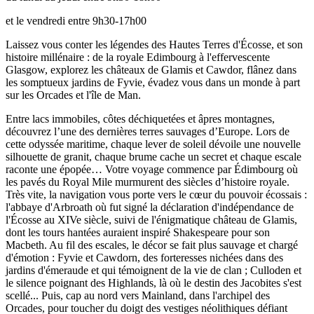
et le vendredi entre 9h30-17h00
Laissez vous conter les légendes des Hautes Terres d'Écosse, et son
histoire millénaire : de la royale Edimbourg à l'effervescente
Glasgow, explorez les châteaux de Glamis et Cawdor, flânez dans
les somptueux jardins de Fyvie, évadez vous dans un monde à part
sur les Orcades et l'île de Man.
Entre lacs immobiles, côtes déchiquetées et âpres montagnes,
découvrez l’une des dernières terres sauvages d’Europe. Lors de
cette odyssée maritime, chaque lever de soleil dévoile une nouvelle
silhouette de granit, chaque brume cache un secret et chaque escale
raconte une épopée… Votre voyage commence par Édimbourg où
les pavés du Royal Mile murmurent des siècles d’histoire royale.
Très vite, la navigation vous porte vers le cœur du pouvoir écossais :
l'abbaye d'Arbroath où fut signé la déclaration d'indépendance de
l'Écosse au XIVe siècle, suivi de l'énigmatique château de Glamis,
dont les tours hantées auraient inspiré Shakespeare pour son
Macbeth. Au fil des escales, le décor se fait plus sauvage et chargé
d'émotion : Fyvie et Cawdorn, des forteresses nichées dans des
jardins d'émeraude et qui témoignent de la vie de clan ; Culloden et
le silence poignant des Highlands, là où le destin des Jacobites s'est
scellé... Puis, cap au nord vers Mainland, dans l'archipel des
Orcades, pour toucher du doigt des vestiges néolithiques défiant