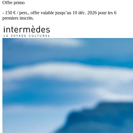
Offre primo
-
150 €
/ pers., offre valable jusqu’au
10 déc. 2026
pour les
6
premiers inscrits.