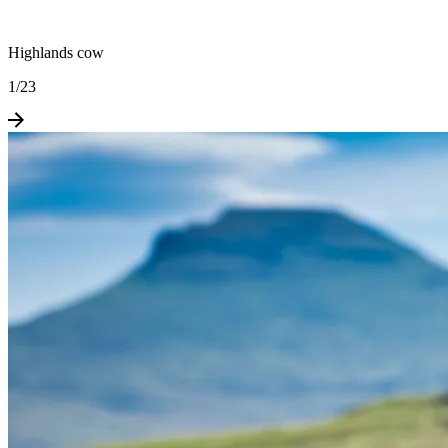
Highlands cow
1
/
23