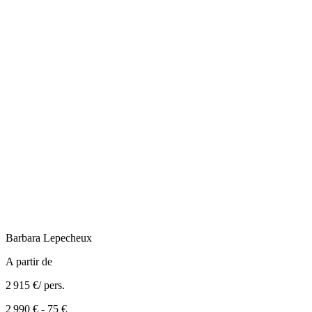
Barbara
Lepecheux
A partir de
2 915 €
/ pers.
2 990 €
-
75 €