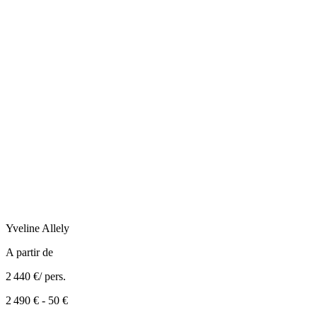
Yveline
Allely
A partir de
2 440 €
/ pers.
2 490 €
-
50 €