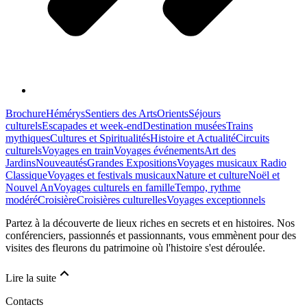
Brochure
Hémérys
Sentiers des Arts
Orients
Séjours
culturels
Escapades et week-end
Destination musées
Trains
mythiques
Cultures et Spiritualités
Histoire et Actualité
Circuits
culturels
Voyages en train
Voyages événements
Art des
Jardins
Nouveautés
Grandes Expositions
Voyages musicaux Radio
Classique
Voyages et festivals musicaux
Nature et culture
Noël et
Nouvel An
Voyages culturels en famille
Tempo, rythme
modéré
Croisière
Croisières culturelles
Voyages exceptionnels
Partez à la découverte de lieux riches en secrets et en histoires. Nos
conférenciers, passionnés et passionnants, vous emmènent pour des
visites des fleurons du patrimoine où l'histoire s'est déroulée.
Lire la suite
Contacts