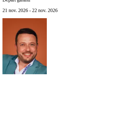
unique, complétée par la visite des plus belles collections de portraits
à Londres.
21 nov. 2026 - 22 nov. 2026