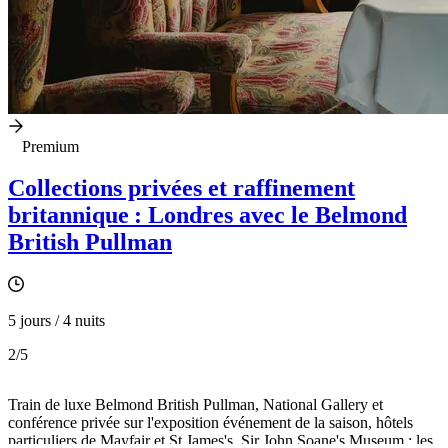
Premium
Collections privées et raffinement
britannique : Londres avec le Belmond
British Pullman
5 jours / 4 nuits
2
/5
Train de luxe Belmond British Pullman, National Gallery et
conférence privée sur l'exposition événement de la saison, hôtels
particuliers de Mayfair et St James's, Sir John Soane's Museum : les