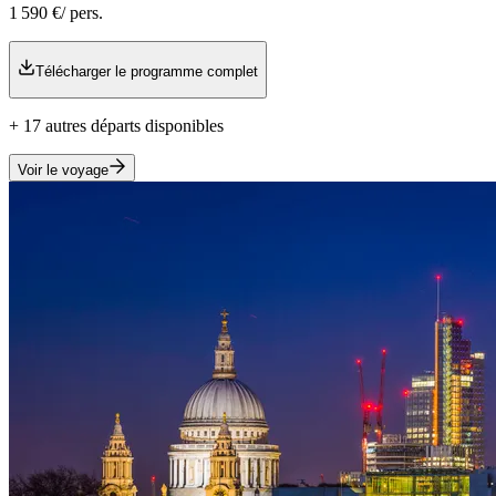
1 590 €
/ pers.
Télécharger le programme complet
+
17
autre
s
départ
s
disponible
s
Voir le voyage