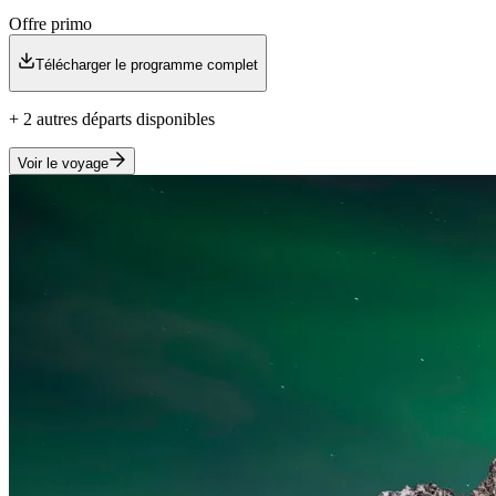
Offre primo
Télécharger le programme complet
+
2
autre
s
départ
s
disponible
s
Voir le voyage