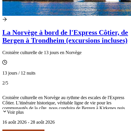
La Norvège à bord de l'Express Côtier, de
Bergen à Trondheim (excursions incluses)
Croisière culturelle de 13 jours en Norvège
13 jours / 12 nuits
2
/5
Croisière culturelle en Norvège au rythme des escales de l'Express
Côtier. L'itinéraire historique, véritable ligne de vie pour les
communautés de la côte, nous conduira de Bergen à Kirkenes puis
Voir plus
Trondheim, en passant par le Cap Nord, le Geirangerfjord inscrit au
patrimoine mondial de l'UNESCO, les îles Lofoten et Vesteralen,
16 août 2026 - 28 août 2026
Hammerfest, Tromsø la capitale arctique.