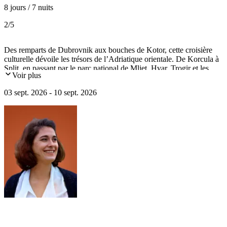
8 jours / 7 nuits
2
/5
Des remparts de Dubrovnik aux bouches de Kotor, cette croisière
culturelle dévoile les trésors de l’Adriatique orientale. De Korcula à
Split, en passant par le parc national de Mljet, Hvar, Trogir et les
Voir plus
bouches de Kotor, chaque escale révèle un patrimoine exceptionnel
inscrit dans l’histoire des mondes vénitien, byzantin et dalmate.
03 sept. 2026 - 10 sept. 2026
Conférences à bord et visites guidées éclaireront ces lieux d’une
richesse artistique remarquable.