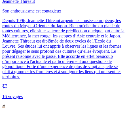
Jeannette Thireaut
Son enthousiasme est contagieux
Depuis 1996, Jeannette Thireaut arpente les musées européens, les
routes du Moyen-Orient et du Japon. Bien qu'elle tire du plaisir de
toutes cultures, elle situe sa terre de prédilection quelque part entre la
Méditerranée, la mer rouge, les steppes d’Asie centrale et le Japon.
Jeannette Thireaut est diplômée de deux cycles de l’Ecole du
Louvre. Ses études lui ont appris à observer les lignes et les formes
pour dégager le sens profond des cultures qu’elles évoquent. Le
présent raisonne avec le passé. Elle accorde en effet beaucoup
d’importance à l'actualité et particulièrement aux questions de
géopolitique. Forte d’une expérience de plus de vingt ans, elle se
plait à gommer les frontières et à souligner les liens qui unissent les
territoires.
16
voyage
s