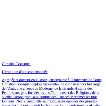
Christine Bousquet
L'érudition d'une conteuse-née
Agrégée et docteur en Histoire, enseignante à l'Université de Tours,
Christine Bousquet déploie un éventail de connaissances très large,
de l'Antiquité à l'époque Moderne, de la Grande Histoire des
Peuples aux plus fins détails des Traditions et des Religions, de la
Vieille Europe jusqu'aux confins des Espaces Maritimes les plus
lointains. Née à Tahiti, elle sait restituer les épopées des grandes
traversées qui ont conduit les hommes à conquérir toute la planète.