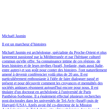
Michaël Jasmin
Il est un marcheur d’histoires
Michaël Jasmin est archéologue, spécialiste du Proche-Orient et plus
largement passionné par la Méditerranée et par l'héritage culturel
commun qu'elle offre. Sa connaissance intime de ces régions, de
leurs histoires et de leurs mythes (Israël, Jordanie, mais aussi Italie,
entre autres) et son goût pour conter des histoires, l'ont naturellement
amené à devenir conférencier voilà plus de 20 ans. Il est
particulièrement enthousiaste à l'idée de faire dialoguer passé et
présent et pour découvrir comment les croyances et mentalités des
sociétés antiques résonnent aujourd'hui encore pour nous. Il est
titulaire d'un doctorat en archéologie à l'université de Paris
Panthéon-Sorbonne. Il a également effectué plusieurs recherches
post-doctorales dans les universités de Tel-Aviv (Israël) puis de
Harvard (USA). Après avoir été co-directeur de la Mission