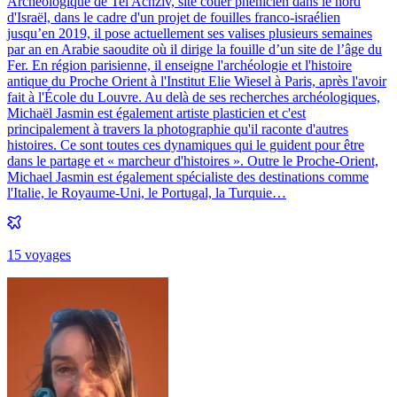
Archéologique de Tel Achziv, site côtier phénicien dans le nord
d'Israël, dans le cadre d'un projet de fouilles franco-israélien
jusqu’en 2019, il pose actuellement ses valises plusieurs semaines
par an en Arabie saoudite où il dirige la fouille d’un site de l’âge du
Fer. En région parisienne, il enseigne l'archéologie et l'histoire
antique du Proche Orient à l'Institut Elie Wiesel à Paris, après l'avoir
fait à l'École du Louvre. Au delà de ses recherches archéologiques,
Michaël Jasmin est également artiste plasticien et c'est
principalement à travers la photographie qu'il raconte d'autres
histoires. Ce sont toutes ces dynamiques qui le guident pour être
dans le partage et « marcheur d'histoires ». Outre le Proche-Orient,
Michael Jasmin est également spécialiste des destinations comme
l'Italie, le Royaume-Uni, le Portugal, la Turquie…
15
voyage
s