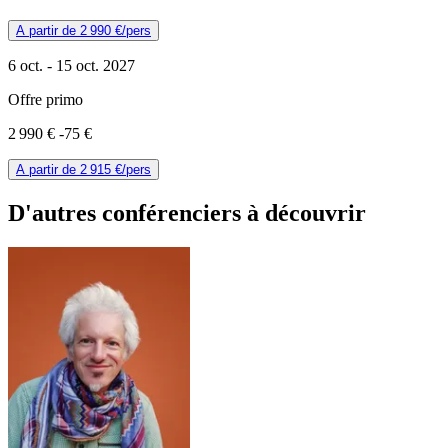
A partir de
2 990 €
/pers
6 oct. -
15 oct. 2027
Offre primo
2 990 €
-75 €
A partir de
2 915 €
/pers
D'autres conférenciers à
découvrir