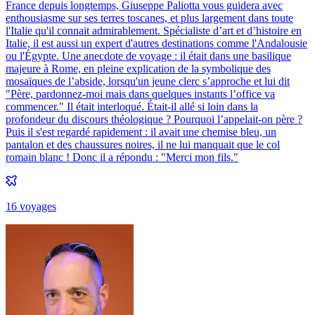
France depuis longtemps, Giuseppe Paliotta vous guidera avec
enthousiasme sur ses terres toscanes, et plus largement dans toute
l'Italie qu'il connait admirablement. Spécialiste d’art et d’histoire en
Italie, il est aussi un expert d'autres destinations comme l'Andalousie
ou l'Égypte. Une anecdote de voyage : il était dans une basilique
majeure à Rome, en pleine explication de la symbolique des
mosaïques de l’abside, lorsqu'un jeune clerc s’approche et lui dit
"Père, pardonnez-moi mais dans quelques instants l’office va
commencer." Il était interloqué. Était-il allé si loin dans la
profondeur du discours théologique ? Pourquoi l’appelait-on père ?
Puis il s'est regardé rapidement : il avait une chemise bleu, un
pantalon et des chaussures noires, il ne lui manquait que le col
romain blanc ! Donc il a répondu : "Merci mon fils."
16
voyage
s