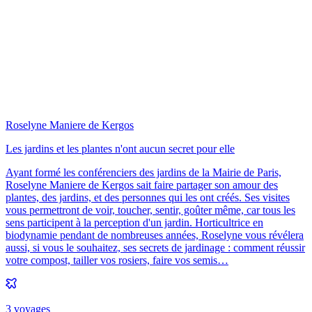
Roselyne Maniere de Kergos
Les jardins et les plantes n'ont aucun secret pour elle
Ayant formé les conférenciers des jardins de la Mairie de Paris,
Roselyne Maniere de Kergos sait faire partager son amour des
plantes, des jardins, et des personnes qui les ont créés. Ses visites
vous permettront de voir, toucher, sentir, goûter même, car tous les
sens participent à la perception d'un jardin. Horticultrice en
biodynamie pendant de nombreuses années, Roselyne vous révélera
aussi, si vous le souhaitez, ses secrets de jardinage : comment réussir
votre compost, tailler vos rosiers, faire vos semis…
3
voyage
s