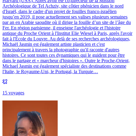
Harvard (USA). Après avoir été co-directeur de la Mission
Archéologique de Tel Achziv, site côtier phénicien dans le nord
d'Israël, dans le cadre d'un projet de fouilles franco-israélien
jusqu’en 2019, il pose actuellement ses valises plusieurs semaines
par an en Arabie saoudite où il dirige la fouille d’un site de l’âge du
Fer. En région parisienne, il enseigne l'archéologie et l'histoire
antique du Proche Orient à l'Institut Elie Wiesel à Paris, après l'avoir
fait à l'École du Louvre. Au delà de ses recherches archéologiques,
Michaël Jasmin est également artiste plasticien et c'est
principalement à travers la photographie qu'il raconte d'autres
histoires. Ce sont toutes ces dynamiques qui le guident pour être
dans le partage et « marcheur d'histoires ». Outre le Proche-Orient,
Michael Jasmin est également spécialiste des destinations comme
l'Italie, le Royaume-Uni, le Portugal, la Turquie…
15
voyage
s