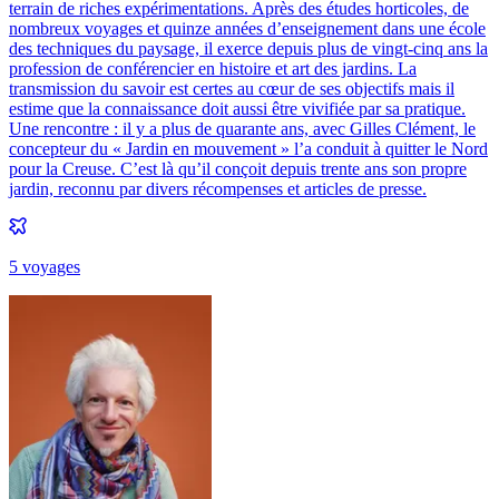
terrain de riches expérimentations. Après des études horticoles, de
nombreux voyages et quinze années d’enseignement dans une école
des techniques du paysage, il exerce depuis plus de vingt-cinq ans la
profession de conférencier en histoire et art des jardins. La
transmission du savoir est certes au cœur de ses objectifs mais il
estime que la connaissance doit aussi être vivifiée par sa pratique.
Une rencontre : il y a plus de quarante ans, avec Gilles Clément, le
concepteur du « Jardin en mouvement » l’a conduit à quitter le Nord
pour la Creuse. C’est là qu’il conçoit depuis trente ans son propre
jardin, reconnu par divers récompenses et articles de presse.
5
voyage
s