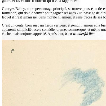
guerre et les visions d’horreur qu’il en a rapportées.
Georges Bailey, notre personnage principal, se trouve poussé au désespo
formation, qui doit le sauver pour gagner ses ailes - un passage de d
lequel il n’est jamais né. Sans morale ni amour, et sans traces de ses
C’est un conte, bien sûr : un héros vertueux et gentil, l’amour et la
apparente simplicité recèle comédie, drame, romanesque, et même une p
cliché, mais toujours apprécié. Après tout,
it’s a wonderful life
.