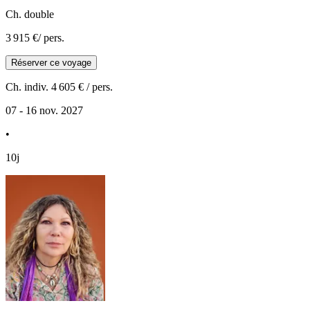
Ch. double
3 915 €
/ pers.
Réserver ce voyage
Ch. indiv.
4 605 €
/ pers.
07 - 16 nov. 2027
•
10j