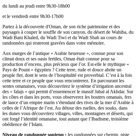
du lundi au jeudi entre 9h30-18h00
et le vendredi entre 9h30-17h00
Partez à la découverte d'Oman, de son riche patrimoine et des
paysages à couper le souffle de son canyon, du désert de Wahiba, du
Wadi Bani Khaled, du Wadi Tiwi et du Wadi Shab au cours de
randonnées qui resteront gravées dans votre mémoire.
Aux marges de l’antique « Arabie heureuse », connue pour son
climat doux et ses oasis fertiles, Oman était connue pour sa
production d’encens, plus précieux que l’or. Est-elle le mythique «
Pays de Pount » égyptien ? Cette terre, rude et douce abrite un
peuple fier, dont le sens de l’hospitalité est proverbial. C’est à la fois
cette terre et ce peuple que vous rencontrerez. En parcourant les
sentes omanaises, vous découvrirez le système d’irrigation ancestral
des « falajs » qui permit d’ensemencer le massif Jabal al Akhdar. Sur
les côtes et dans les ports, vous observerez les boutres omanais, fers
de lance d’un empire marin s’étendant des rives de la mer d’Arabie à
celles de l’Afrique de l’est. Au détour des ruelles, des souks, dans
les dunes vous découvrirez villages, villes, montagnes et déserts, qui
ont forgé l’identité omanaise, tout autant que l’Ibadisme, troisième
obédience de l’Islam.
Niveau de randonnée soutenu :
les randonnées sur chemin, piste