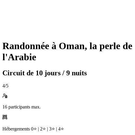
Randonnée à Oman, la perle de
l'Arabie
Circuit de
10 jours / 9 nuits
4
/5
16
participants max.
Hébergements
0⭐️ |
2⭐️ |
3⭐️ |
4⭐️