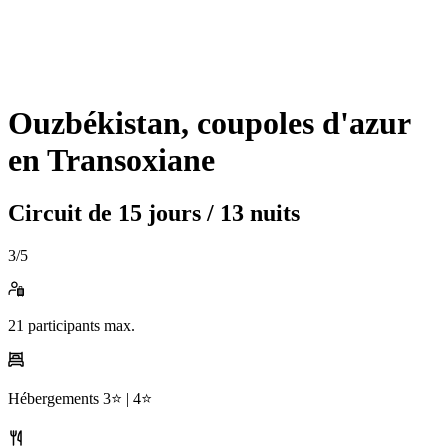
Ouzbékistan, coupoles d'azur
en Transoxiane
Circuit de
15 jours / 13 nuits
3
/5
21
participants max.
Hébergements
3⭐️ |
4⭐️