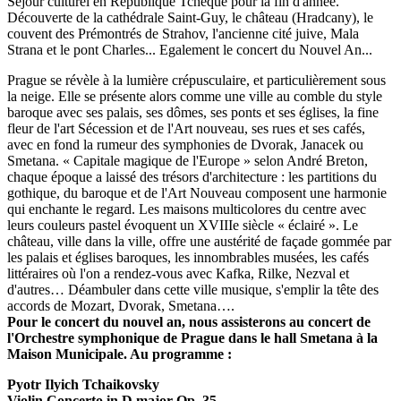
Séjour culturel en République Tchèque pour la fin d'année.
Découverte de la cathédrale Saint-Guy, le château (Hradcany), le
couvent des Prémontrés de Strahov, l'ancienne cité juive, Mala
Strana et le pont Charles... Egalement le concert du Nouvel An...
Prague se révèle à la lumière crépusculaire, et particulièrement sous
la neige. Elle se présente alors comme une ville au comble du style
baroque avec ses palais, ses dômes, ses ponts et ses églises, la fine
fleur de l'art Sécession et de l'Art nouveau, ses rues et ses cafés,
avec en fond la rumeur des symphonies de Dvorak, Janacek ou
Smetana. « Capitale magique de l'Europe » selon André Breton,
chaque époque a laissé des trésors d'architecture : les partitions du
gothique, du baroque et de l'Art Nouveau composent une harmonie
qui enchante le regard. Les maisons multicolores du centre avec
leurs couleurs pastel évoquent un XVIIIe siècle « éclairé ». Le
château, ville dans la ville, offre une austérité de façade gommée par
les palais et églises baroques, les innombrables musées, les cafés
littéraires où l'on a rendez-vous avec Kafka, Rilke, Nezval et
d'autres… Déambuler dans cette ville musique, s'emplir la tête des
accords de Mozart, Dvorak, Smetana….
Pour le concert du nouvel an, nous assisterons au concert de
l'Orchestre symphonique de Prague dans le hall Smetana à la
Maison Municipale. Au programme :
Pyotr Ilyich Tchaikovsky
Violin Concerto in D major Op. 35