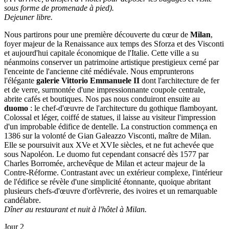
sous forme de promenade à pied).
Dejeuner libre.
Nous partirons pour une première découverte du cœur de
Milan
,
foyer majeur de la Renaissance aux temps des Sforza et des Visconti
et aujourd'hui capitale économique de l'Italie. Cette ville a su
néanmoins conserver un patrimoine artistique prestigieux cerné par
l'enceinte de l'ancienne cité médiévale. Nous emprunterons
l'élégante
galerie Vittorio Emmanuele II
dont l'architecture de fer
et de verre, surmontée d'une impressionnante coupole centrale,
abrite cafés et boutiques. Nos pas nous conduiront ensuite au
duomo
: le chef-d'œuvre de l'architecture du gothique flamboyant.
Colossal et léger, coiffé de statues, il laisse au visiteur l'impression
d'un improbable édifice de dentelle. La construction commença en
1386 sur la volonté de Gian Galeazzo Visconti, maître de Milan.
Elle se poursuivit aux XVe et XVIe siècles, et ne fut achevée que
sous Napoléon. Le duomo fut cependant consacré dès 1577 par
Charles Borromée, archevêque de Milan et acteur majeur de la
Contre-Réforme. Contrastant avec un extérieur complexe, l'intérieur
de l'édifice se révèle d'une simplicité étonnante, quoique abritant
plusieurs chefs-d'œuvre d'orfèvrerie, des ivoires et un remarquable
candélabre.
Dîner au restaurant et nuit à l'hôtel à Milan.
Jour 2