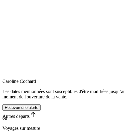
Caroline
Cochard
Les dates mentionnées sont susceptibles d'être modifiées jusqu’au
moment de l'ouverture de la vente.
Recevoir une alerte
Autres départs
ou
Voyages sur mesure