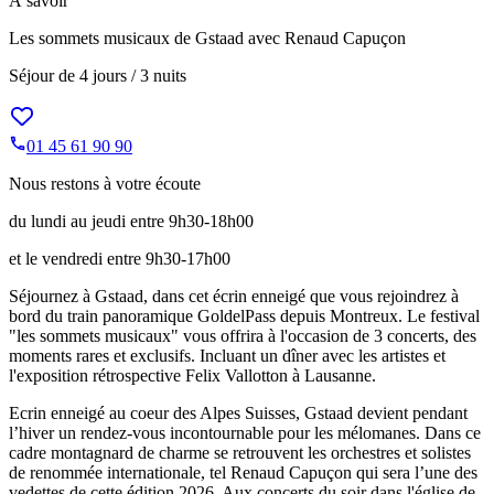
À savoir
Les sommets musicaux de Gstaad avec Renaud Capuçon
Séjour de
4 jours / 3 nuits
01 45 61 90 90
Nous restons à votre écoute
du lundi au jeudi entre 9h30-18h00
et le vendredi entre 9h30-17h00
Séjournez à Gstaad, dans cet écrin enneigé que vous rejoindrez à
bord du train panoramique GoldelPass depuis Montreux. Le festival
"les sommets musicaux" vous offrira à l'occasion de 3 concerts, des
moments rares et exclusifs. Incluant un dîner avec les artistes et
l'exposition rétrospective Felix Vallotton à Lausanne.
Ecrin enneigé au coeur des Alpes Suisses, Gstaad devient pendant
l’hiver un rendez-vous incontournable pour les mélomanes. Dans ce
cadre montagnard de charme se retrouvent les orchestres et solistes
de renommée internationale, tel Renaud Capuçon qui sera l’une des
vedettes de cette édition 2026. Aux concerts du soir dans l'église de