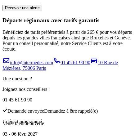
Recevoir une alerte
Départs régionaux avec tarifs garantis
Bénéficiez de tarifs préférentiels à partir de 265 € pour vos départs
depuis les grandes villes françaises ainsi que Bruxelles et Genève.
Pour un conseil personnalisé, notre Service Clients est à votre
écoute.
info@intermedes.com
01 45 61 90 90
10 Rue de
Mézières, 75006 Paris
Une question ?
Joignez nos conseillers :
01 45 61 90 90
Demande envoyée
Demandez à être rappelé(e)
1 départ programmé
Vente bientôt ouverte
03 - 06 févr. 2027