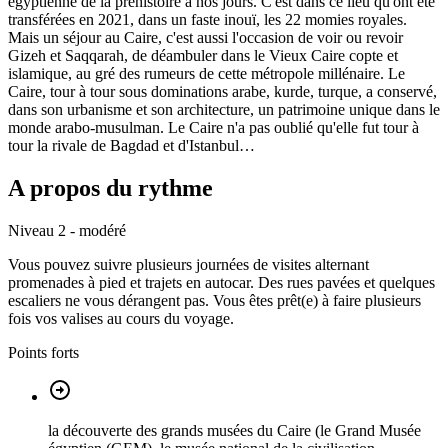
égyptienne de la préhistoire à nos jours. C'est dans ce lieu qu'ont été
transférées en 2021, dans un faste inouï, les 22 momies royales.
Mais un séjour au Caire, c'est aussi l'occasion de voir ou revoir
Gizeh et Saqqarah, de déambuler dans le Vieux Caire copte et
islamique, au gré des rumeurs de cette métropole millénaire. Le
Caire, tour à tour sous dominations arabe, kurde, turque, a conservé,
dans son urbanisme et son architecture, un patrimoine unique dans le
monde arabo-musulman. Le Caire n'a pas oublié qu'elle fut tour à
tour la rivale de Bagdad et d'Istanbul…
A propos du rythme
Niveau 2 - modéré
Vous pouvez suivre plusieurs journées de visites alternant
promenades à pied et trajets en autocar. Des rues pavées et quelques
escaliers ne vous dérangent pas. Vous êtes prêt(e) à faire plusieurs
fois vos valises au cours du voyage.
Points forts
la découverte des grands musées du Caire (le Grand Musée