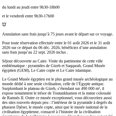
du lundi au jeudi entre 9h30-18h00
et le vendredi entre 9h30-17h00
Annulation sans frais jusqu’à
75
jours avant le départ sur ce voyage.
Pour toute réservation effectuée entre le
01 août 2026
et le
31 août
2026
sur ce départ du
06 déc. 2026
, bénéficiez d’une annulation
sans frais jusqu’au
22 sept. 2026
inclus .
Séjour découverte au Caire. Visite du patrimoine de cette ville
emblématique : pyramides de Gizeh et Saqqarah, Grand Musée
égyptien (GEM), Le Caire copte et Le Caire islamique.
Le Grand Musée égyptien est le plus grand musée archéologique au
monde dédié à une seule civilisation, celle de l’Égypte antique.
Surplombant le plateau de Gizeh, s’étendant sur 490 000 m², il
expose notamment le trésor de Toutankhamon et la statue colossale
de Ramsès II. Outre ce musée exceptionnel, vous découvrirez aussi
des sites rouverts depuis peu : l’intérieur de la pyramide à degrés du
pharaon Djéser, le musée copte, ainsi que le musée national de la
civilisation égyptienne, consacré à l’histoire de la civilisation