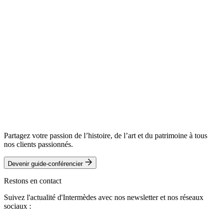
Laurent
Abry
Offre primo
Ch. double
Offre primo
6 690 €
-
100 €
6 190 €
/ pers.
6 390 €
-
100 €
Ch. double
Réserver ce voyage
Ch. double
6 590 €
/ pers.
6 290 €
/ pers.
Télécharger le programme complet
Réserver ce voyage
Réserver ce voyage
Télécharger le programme complet
Télécharger le programme complet
Partagez votre passion de l’histoire, de l’art et du patrimoine à tous
nos clients passionnés.
Devenir guide-conférencier
Restons en contact
Suivez l'actualité d'Intermèdes avec nos newsletter et nos réseaux
sociaux :