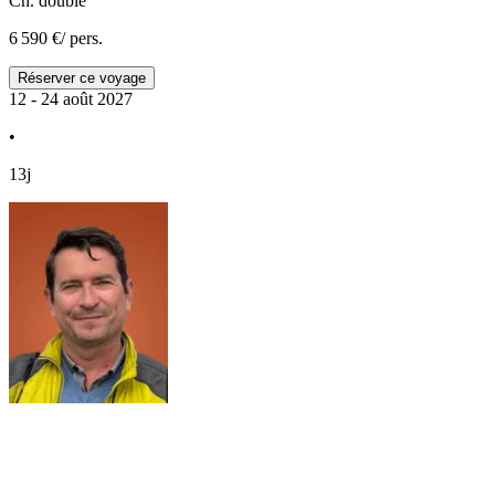
Ch. double
6 590 €
/ pers.
Réserver ce voyage
12 - 24 août 2027
•
13j