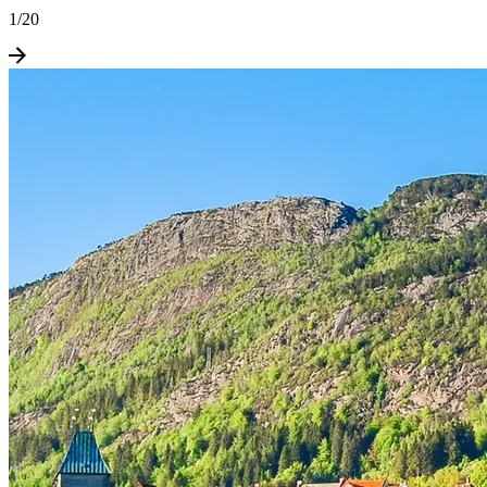
1
/
20