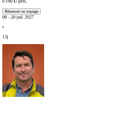
6 190 €
/ pers.
Réserver ce voyage
08 - 20 juil. 2027
•
13j