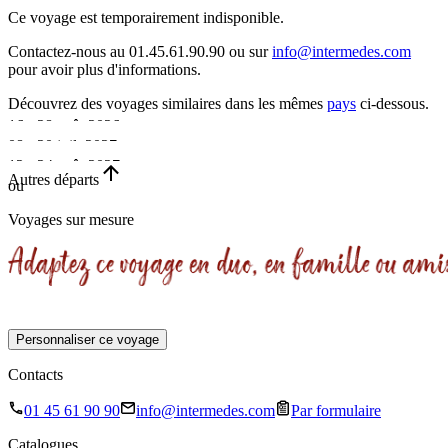
Ce voyage est temporairement indisponible.
Contactez-nous au 01.45.61.90.90 ou sur
info@intermedes.com
pour avoir plus d'informations.
Découvrez des voyages similaires
dans les mêmes
pays
ci-dessous.
16 - 28 août 2026
08 - 20 juil. 2027
•
12 - 24 août 2027
•
Autres départs
ou
13 jours
•
13 jours
Voyages sur mesure
Sur demande
13 jours
Personnaliser ce voyage
Contacts
01 45 61 90 90
info@intermedes.com
Par formulaire
Catalogues