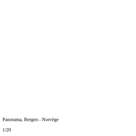
Panorama, Bergen - Norvège
1
/
20