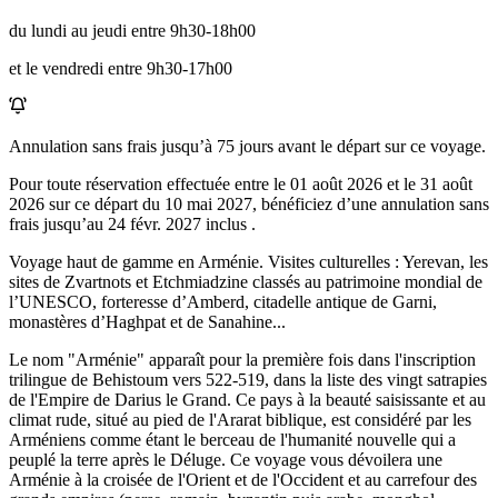
du lundi au jeudi entre 9h30-18h00
et le vendredi entre 9h30-17h00
Annulation sans frais jusqu’à
75
jours avant le départ sur ce voyage.
Pour toute réservation effectuée entre le
01 août 2026
et le
31 août
2026
sur ce départ du
10 mai 2027
, bénéficiez d’une annulation sans
frais jusqu’au
24 févr. 2027
inclus .
Voyage haut de gamme en Arménie. Visites culturelles : Yerevan, les
sites de Zvartnots et Etchmiadzine classés au patrimoine mondial de
l’UNESCO, forteresse d’Amberd, citadelle antique de Garni,
monastères d’Haghpat et de Sanahine...
Le nom "Arménie" apparaît pour la première fois dans l'inscription
trilingue de Behistoum vers 522-519, dans la liste des vingt satrapies
de l'Empire de Darius le Grand. Ce pays à la beauté saisissante et au
climat rude, situé au pied de l'Ararat biblique, est considéré par les
Arméniens comme étant le berceau de l'humanité nouvelle qui a
peuplé la terre après le Déluge. Ce voyage vous dévoilera une
Arménie à la croisée de l'Orient et de l'Occident et au carrefour des