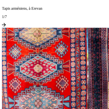
Tapis arméniens, à Erevan
1
/
7