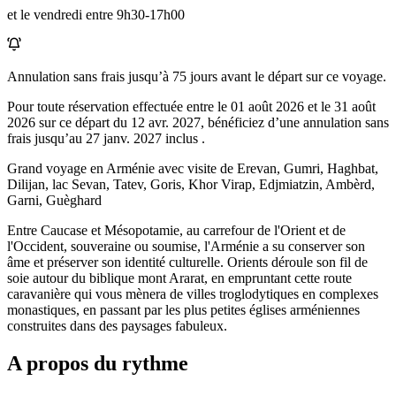
et le vendredi entre 9h30-17h00
Annulation sans frais jusqu’à
75
jours avant le départ sur ce voyage.
Pour toute réservation effectuée entre le
01 août 2026
et le
31 août
2026
sur ce départ du
12 avr. 2027
, bénéficiez d’une annulation sans
frais jusqu’au
27 janv. 2027
inclus .
Grand voyage en Arménie avec visite de Erevan, Gumri, Haghbat,
Dilijan, lac Sevan, Tatev, Goris, Khor Virap, Edjmiatzin, Ambèrd,
Garni, Guèghard
Entre Caucase et Mésopotamie, au carrefour de l'Orient et de
l'Occident, souveraine ou soumise, l'Arménie a su conserver son
âme et préserver son identité culturelle. Orients déroule son fil de
soie autour du biblique mont Ararat, en empruntant cette route
caravanière qui vous mènera de villes troglodytiques en complexes
monastiques, en passant par les plus petites églises arméniennes
construites dans des paysages fabuleux.
A propos du rythme