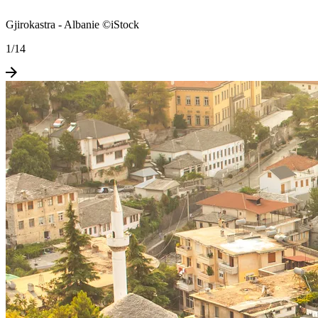
Gjirokastra - Albanie ©iStock
1
/
14