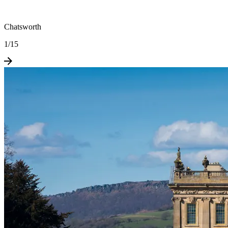
Chatsworth
1
/
15