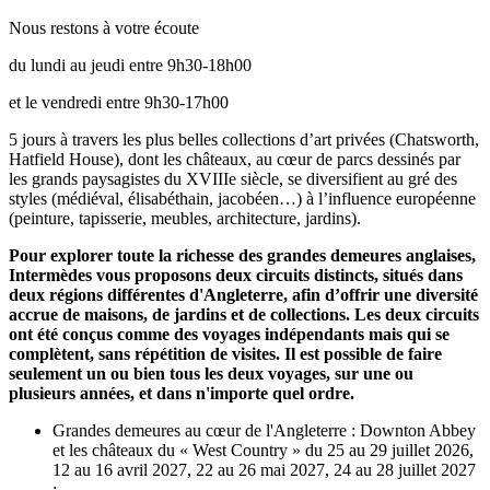
Nous restons à votre écoute
du lundi au jeudi entre 9h30-18h00
et le vendredi entre 9h30-17h00
5 jours à travers les plus belles collections d’art privées (Chatsworth,
Hatfield House), dont les châteaux, au cœur de parcs dessinés par
les grands paysagistes du XVIIIe siècle, se diversifient au gré des
styles (médiéval, élisabéthain, jacobéen…) à l’influence européenne
(peinture, tapisserie, meubles, architecture, jardins).
Pour explorer toute la richesse des grandes demeures anglaises,
Intermèdes vous proposons deux circuits distincts, situés dans
deux régions différentes d'Angleterre, afin d’offrir une diversité
accrue de maisons, de jardins et de collections. Les deux circuits
ont été conçus comme des voyages indépendants mais qui se
complètent, sans répétition de visites. Il est possible de faire
seulement un ou bien tous les deux voyages, sur une ou
plusieurs années, et dans n'importe quel ordre.
Grandes demeures au cœur de l'Angleterre : Downton Abbey
et les châteaux du « West Country » du 25 au 29 juillet 2026,
12 au 16 avril 2027, 22 au 26 mai 2027, 24 au 28 juillet 2027
;