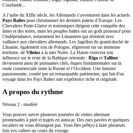
Courlande...
A l’aube du XIIIe siècle, les Allemands s’aventurent dans les actuels
Pays Baltes
pour christianiser les derniers païens d’Europe. Les
Chevaliers Porte-Glaive et teutoniques dirigent cette conquête des
âmes et des terres, mais les peuples baltes ont un goût prononcé pour
l’indépendance, notamment les Lituaniens qui résistent avec
vaillance aux chevaliers allemands. Les Jagellon du grand-duché de
Lituanie, également rois de Pologne, régneront sur un immense
territoire, de
Vilnius
à la mer Noire. La Hanse exercera son
influence sur le reste de la Baltique orientale :
Riga
et
Tallinn
deviennent ainsi de puissantes cités, étapes fondamentales sur la
route commerciale entre la Russie et l’Occident. Une histoire
passionnante, contée par un remarquable patrimoine, qui fait d'un
voyage dans les Pays Baltes une expérience riche et originale.
A propos du rythme
Niveau 2 - modéré
Vous pouvez suivre plusieurs journées de visites alternant
promenades à pied et trajets en autocar. Des rues pavées et quelques
escaliers ne vous dérangent pas. Vous êtes prêt(e) à faire plusieurs
fois vos valises au cours du voyage.