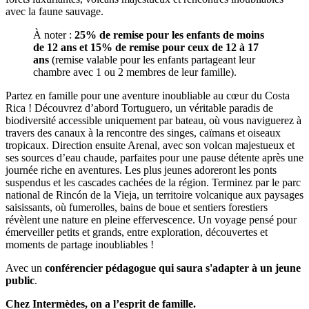
avec la faune sauvage.
À noter :
25% de remise pour les enfants de moins
de 12 ans et 15% de remise pour ceux de 12 à 17
ans
(remise valable pour les enfants partageant leur
chambre avec 1 ou 2 membres de leur famille).
Partez en famille pour une aventure inoubliable au cœur du Costa
Rica ! Découvrez d’abord Tortuguero, un véritable paradis de
biodiversité accessible uniquement par bateau, où vous naviguerez à
travers des canaux à la rencontre des singes, caïmans et oiseaux
tropicaux. Direction ensuite Arenal, avec son volcan majestueux et
ses sources d’eau chaude, parfaites pour une pause détente après une
journée riche en aventures. Les plus jeunes adoreront les ponts
suspendus et les cascades cachées de la région. Terminez par le parc
national de Rincón de la Vieja, un territoire volcanique aux paysages
saisissants, où fumerolles, bains de boue et sentiers forestiers
révèlent une nature en pleine effervescence. Un voyage pensé pour
émerveiller petits et grands, entre exploration, découvertes et
moments de partage inoubliables !
Avec un
conférencier pédagogue qui saura s'adapter à un jeune
public
.
Chez Intermèdes, on a l’esprit de famille.