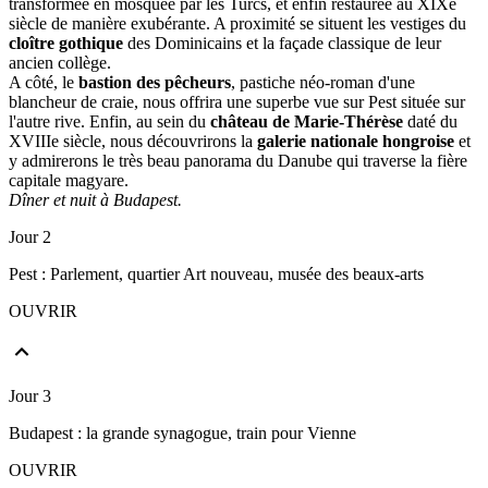
transformée en mosquée par les Turcs, et enfin restaurée au XIXe
siècle de manière exubérante. A proximité se situent les vestiges du
cloître gothique
des Dominicains et la façade classique de leur
ancien collège.
A côté, le
bastion des pêcheurs
, pastiche néo-roman d'une
blancheur de craie, nous offrira une superbe vue sur Pest située sur
l'autre rive. Enfin, au sein du
château de Marie-Thérèse
daté du
XVIIIe siècle, nous découvrirons la
galerie nationale hongroise
et
y admirerons le très beau panorama du Danube qui traverse la fière
capitale magyare.
Dîner et nuit à Budapest.
Jour 2
Pest : Parlement, quartier Art nouveau, musée des beaux-arts
OUVRIR
Jour 3
Budapest : la grande synagogue, train pour Vienne
OUVRIR