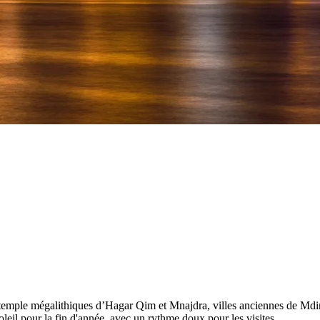
, temple mégalithiques d’Hagar Qim et Mnajdra, villes anciennes de Mdi
soleil pour la fin d'année, avec un rythme doux pour les visites.