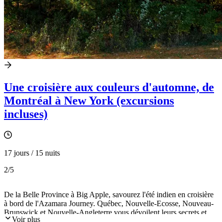
Une croisière aux couleurs d'automne, de
Montréal à New York (excursions
incluses)
17 jours / 15 nuits
2
/5
De la Belle Province à Big Apple, savourez l'été indien en croisière
à bord de l'Azamara Journey. Québec, Nouvelle-Ecosse, Nouveau-
Brunswick et Nouvelle-Angleterre vous dévoilent leurs secrets et
Voir plus
traditions au fil de l'eau. Immersion dans la culture Innue et dans la