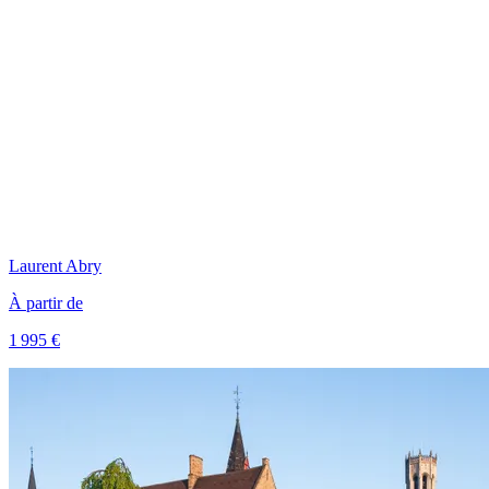
Laurent
Abry
À partir de
1 995 €
Voir le voyage