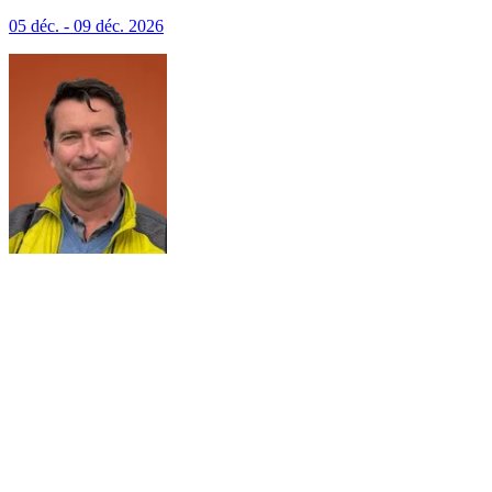
(excursions incluses)
05 déc. - 09 déc. 2026