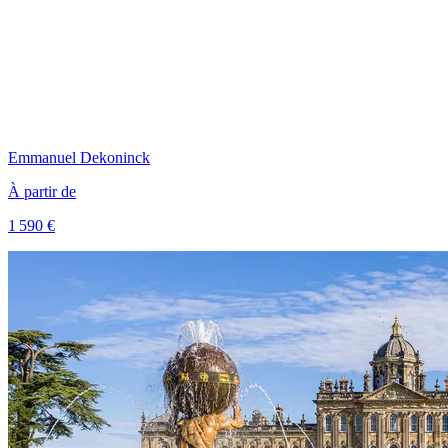
Emmanuel
Dekoninck
À partir de
1 590 €
Voir le voyage