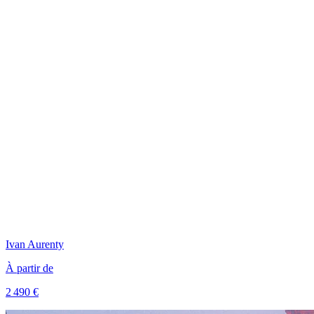
Ivan
Aurenty
À partir de
2 490 €