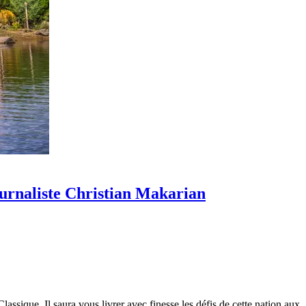
ournaliste Christian Makarian
ssique. Il saura vous livrer avec finesse les défis de cette nation aux