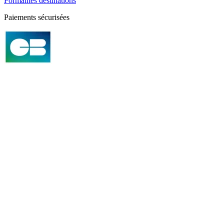
Formalités destinations
Paiements sécurisées